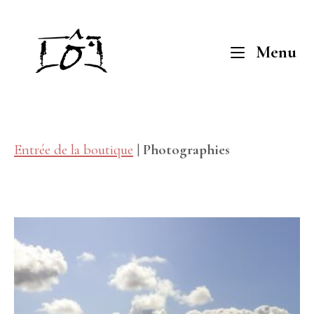
Skip
to
Home
M
Menu
content
Entrée de la boutique
|
Photographies