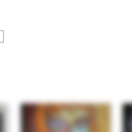
el
00 €.