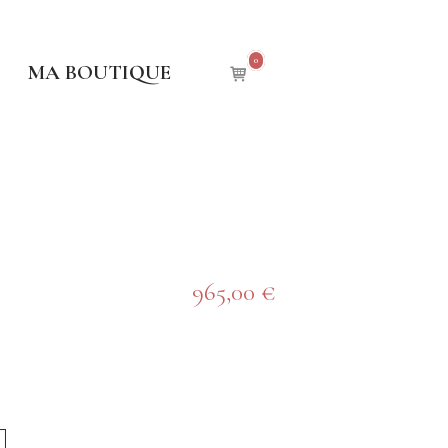
0
View
MA BOUTIQUE
shopping
cart
965,00
€