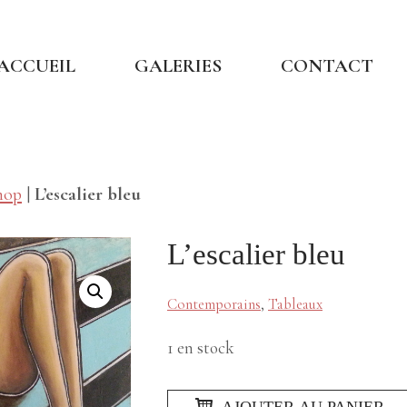
ACCUEIL
GALERIES
CONTACT
hop
|
L’escalier bleu
L’escalier bleu
Contemporains
,
Tableaux
1 en stock
quantité
AJOUTER AU PANIER