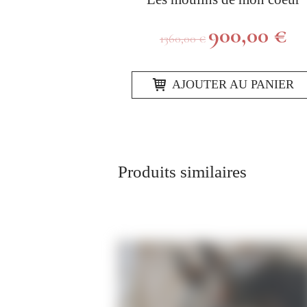
Le
Le
900,00
€
1360,00
€
prix
prix
initial
actu
était :
est :
AJOUTER AU PANIER
1360,00 €.
900,
Produits similaires